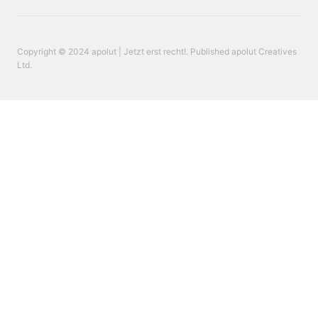
Copyright © 2024 apolut | Jetzt erst recht!. Published apolut Creatives
Ltd.