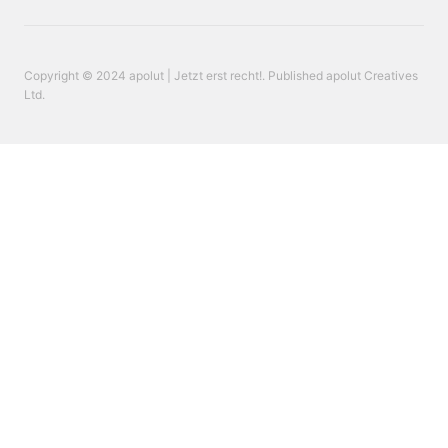
Copyright © 2024 apolut | Jetzt erst recht!. Published apolut Creatives
Ltd.