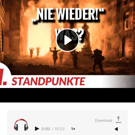
Download
0:00
/
10:22
1×