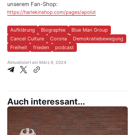
unserem Fan-Shop:
https://harlekinshop.com/pages/apolut
Aufklärung
Biographie
Blue Man Group
Cancel Culture
Corona
Demokratiebewegung
Freiheit
frieden
podcast
Aktualisiert am
März 8, 2024
Auch interessant...