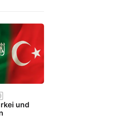
rkei und
n