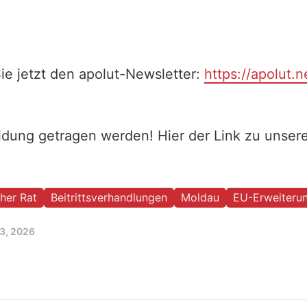
ie jetzt den apolut-Newsletter:
https://apolut.n
eidung getragen werden! Hier der Link zu unse
her Rat
Beitrittsverhandlungen
Moldau
EU-Erweiteru
3, 2026