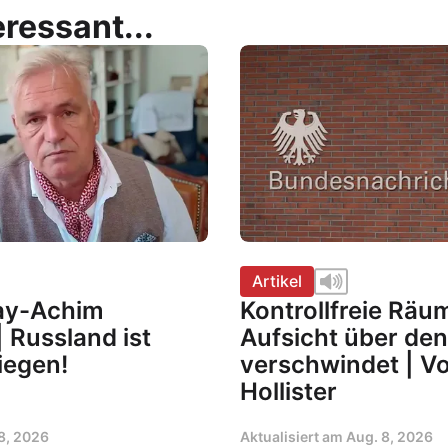
ressant...
Artikel
Kay-Achim
Kontrollfreie Räu
 Russland ist
Aufsicht über de
iegen!
verschwindet | V
Hollister
8, 2026
Aktualisiert am
Aug. 8, 2026