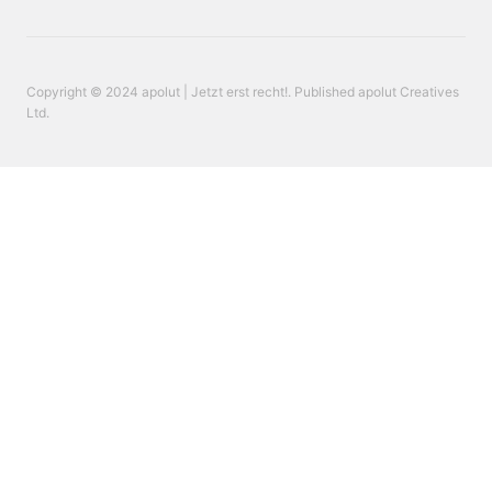
Copyright © 2024 apolut | Jetzt erst recht!. Published apolut Creatives
Ltd.