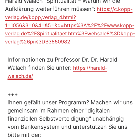
Harald Walach "Spiritualität – Warum wir die
Aufklärung weiterführen müssen":
https://c.kopp-
verlag.de/kopp,verlag_4.html?
1=1056&3=0&4=&5=&d=https%3A%2F%2Fwww.kopp-
verlag.de%2FSpiritualitaet.htm%3Fwebsale8%3Dkopp-
verlag%26pi%3DB3550982
Informationen zu Professor Dr. Dr. Harald
Walach finden Sie unter:
https://harald-
walach.de/
+++
Ihnen gefällt unser Programm? Machen wir uns
gemeinsam im Rahmen einer "digitalen
finanziellen Selbstverteidigung" unabhängig
vom Bankensystem und unterstützen Sie uns
bitte mit der: