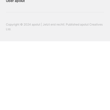
Über apolut
Copyright © 2024 apolut | Jetzt erst recht!. Published apolut Creatives
Ltd.