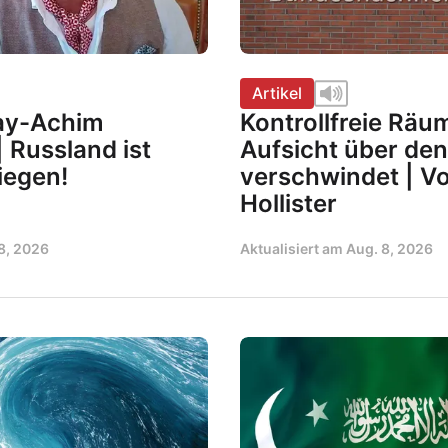
Artikel
Kay-Achim
Kontrollfreie Räu
 Russland ist
Aufsicht über de
iegen!
verschwindet | V
Hollister
8, 2026
Aktualisiert am
Aug. 8, 2026