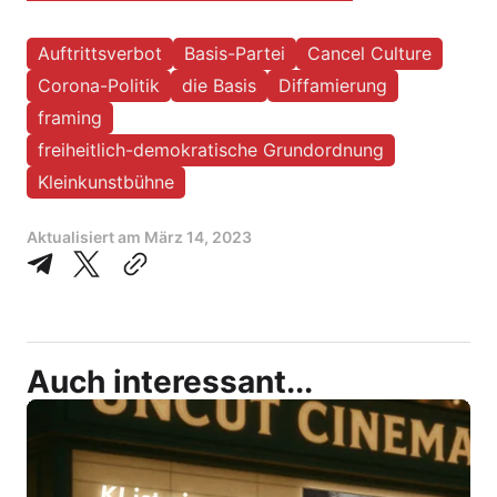
Auftrittsverbot
Basis-Partei
Cancel Culture
Corona-Politik
die Basis
Diffamierung
framing
freiheitlich-demokratische Grundordnung
Kleinkunstbühne
Aktualisiert am
März 14, 2023
Auch interessant...