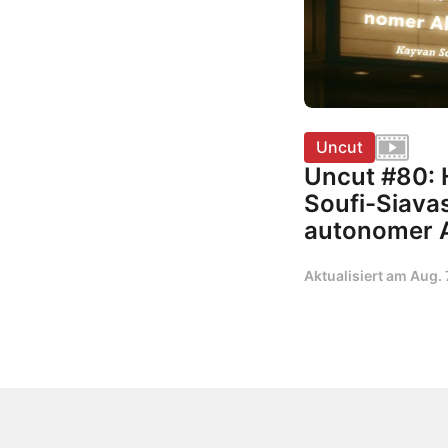
Uncut
Uncut #80: 
Soufi-Siavash
autonomer 
Aktualisiert am
Aug. 