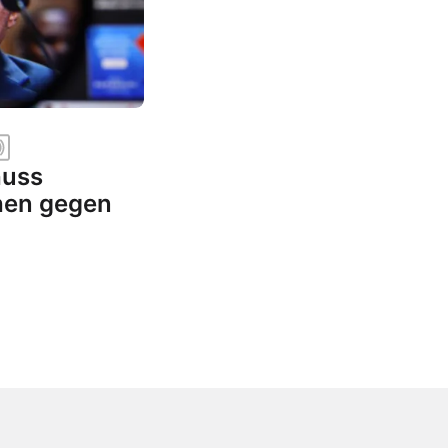
huss
hen gegen