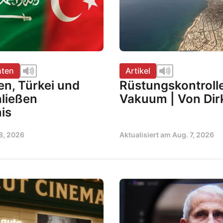
hten
Artikel
en, Türkei und
Rüstungskontroll
hließen
Vakuum | Von Dirk
is
8, 2026
Aktualisiert am
Aug. 7, 2026