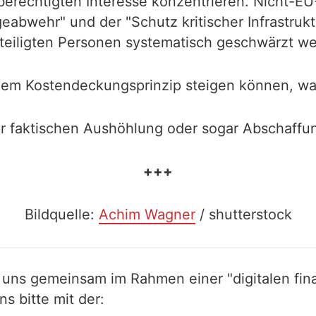
erechtigten Interesse konzentrieren. Nicht-E
abwehr" und der "Schutz kritischer Infrastruk
eiligten Personen systematisch geschwärzt w
dem Kostendeckungsprinzip steigen können, was
er faktischen Aushöhlung oder sogar Abschaffung
+++
Bildquelle:
Achim Wagner
/ shutterstock
 uns gemeinsam im Rahmen einer "digitalen fina
 bitte mit der: