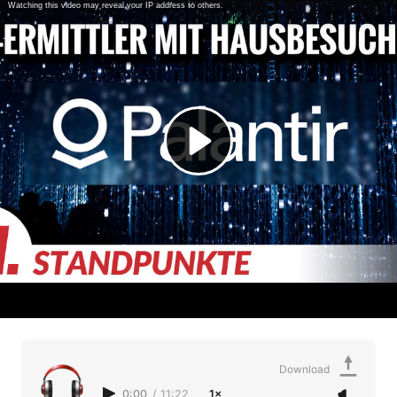
Download
0:00
/
11:22
1×