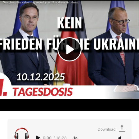
Download
0:00
/
18:28
1×