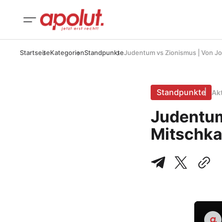
Startseite
Kategorien
Standpunkte
Judentum vs Zionismus | Von J
Standpunkte
Ak
Judentum
Mitschk