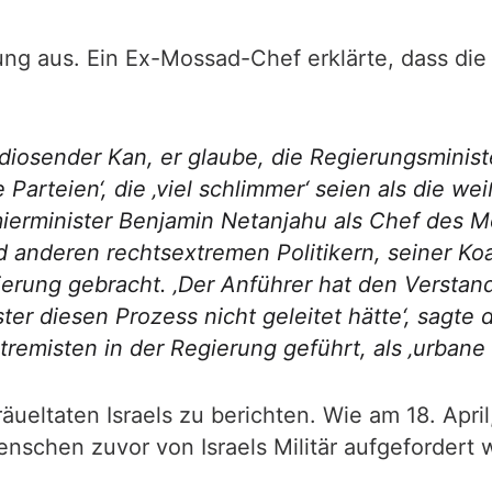
ltung aus. Ein Ex-Mossad-Chef erklärte, dass di
iosender Kan, er glaube, die Regierungsminist
e Parteien‘, die ‚viel schlimmer‘ seien als die 
mierminister Benjamin Netanjahu als Chef des M
 anderen rechtsextremen Politikern, seiner Koal
ierung gebracht. ‚Der Anführer hat den Verstand
ster diesen Prozess nicht geleitet hätte‘, sag
tremisten in der Regierung geführt, als ‚urbane
ueltaten Israels zu berichten. Wie am 18. April
enschen zuvor von Israels Militär aufgefordert