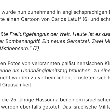
p“ wurde nun zunehmend in englischsprachigen 
hte einen Cartoon von Carlos Latuff (6) und schr
ßte Freiluftgefängnis der Welt. Heute ist es da
er Bombenangriff. Ein neues Gemetzel. Zwei Mil
lästinensern.“
(7)
ten Fotos von verbrannten palästinensischen Ki
labende am Unabhängigkeitstag brauchen, zu ein
sucht wurden zu verheimlichen, brüsteten sich Is
d Grausamkeit.
die 25-jährige Hassouna bei einem israelischen 
rden ebenfalls getötet. Das israelische Militär 