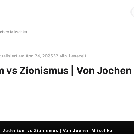
ochen Mitschka
tualisiert am
Apr. 24, 2025
32 Min. Lesezeit
 vs Zionismus | Von Jochen
a