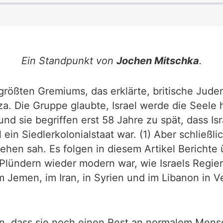
Ein Standpunkt von
Jochen Mitschka
.
größten Gremiums, das erklärte, britische Juden
za. Die Gruppe glaubte, Israel werde die Seele
nd sie begriffen erst 58 Jahre zu spät, dass Isr
 ein Siedlerkolonialstaat war. (1) Aber schließl
iehen sah. Es folgen in diesem Artikel Berichte
lündern wieder modern war, wie Israels Regieru
m Jemen, im Iran, in Syrien und im Libanon in Ve
n, dass sie noch einen Rest an normalem Mensc