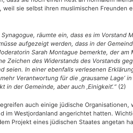
 weil sie selbst ihren muslimischen Freunden er
 Synagogue, räumte ein, dass es im Vorstand Mi
es müsse aufgezeigt werden, dass in der Gemein
Moderatorin Sarah Montague bemerkte, der am M
liche Zeichen des Widerstands des Vorstands geg
seien. In einer ebenfalls verlesenen Erkläru
mehr Verantwortung für die ‚grausame Lage‘ in
t in der Gemeinde, aber auch ‚Einigkeit‘.“
(2)
egreifen auch einige jüdische Organisationen, 
und im Westjordanland angerichtet hatten. Wicht
m Projekt eines jüdischen Staates angetan hab