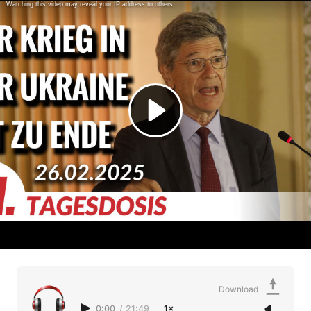
Download
0:00
/
21:49
1×