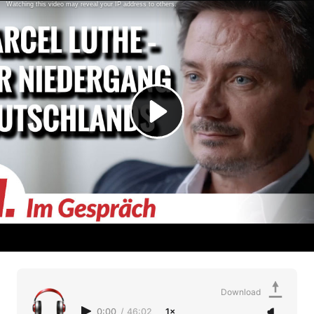
Download
0:00
/
46:02
1×