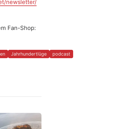
et/newsletter/
rem Fan-Shop:
len
Jahrhundertlüge
podcast