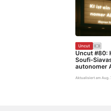
Uncut
Uncut #80: 
Soufi-Siavash
autonomer 
Aktualisiert am
Aug. 