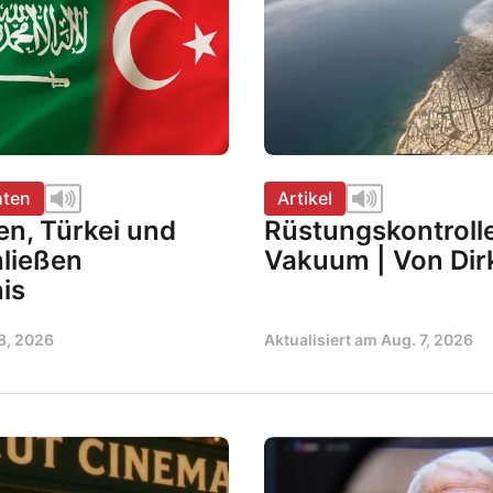
hten
Artikel
en, Türkei und
Rüstungskontroll
hließen
Vakuum | Von Dirk
is
8, 2026
Aktualisiert am
Aug. 7, 2026