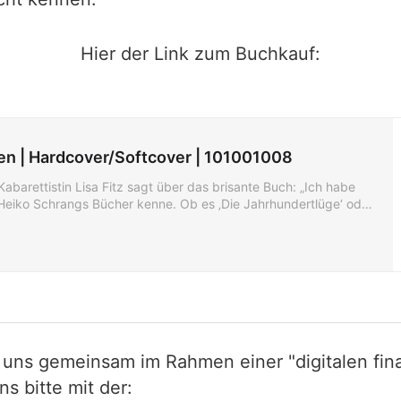
Hier der Link zum Buchkauf:
en | Hardcover/Softcover | 101001008
arettistin Lisa Fitz sagt über das brisante Buch: „Ich habe
h Heiko Schrangs Bücher kenne. Ob es ‚Die Jahrhundertlüge‘ oder
 uns gemeinsam im Rahmen einer "digitalen fina
 bitte mit der: