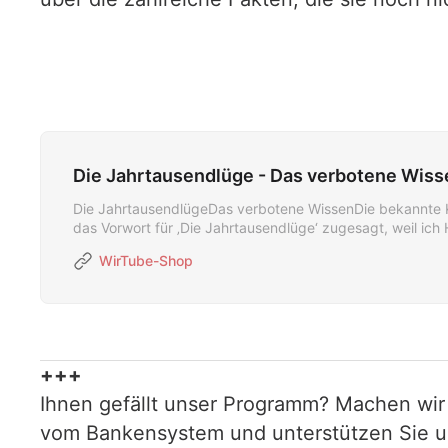
Die Jahrtausendlüge - Das verbotene Wiss
Die JahrtausendlügeDas verbotene WissenDie bekannte Kab
das Vorwort für ‚Die Jahrtausendlüge‘ zugesagt, weil ic
‚Das Geheimnis der W…
WirTube-Shop
+++
Ihnen gefällt unser Programm? Machen wir
vom Bankensystem und unterstützen Sie uns