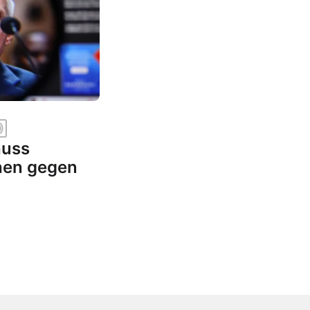
huss
hen gegen