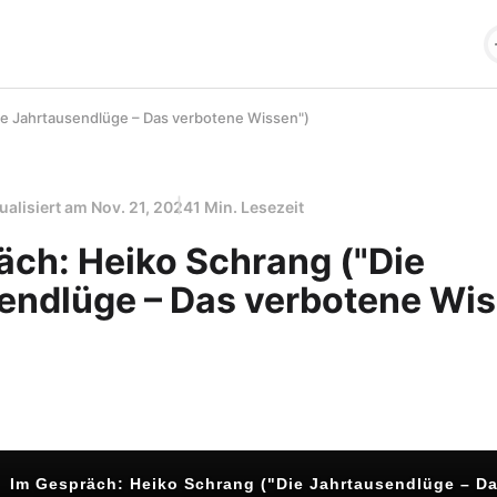
ie Jahrtausendlüge – Das verbotene Wissen")
ualisiert am
Nov. 21, 2024
1 Min. Lesezeit
äch: Heiko Schrang ("Die
endlüge – Das verbotene Wis