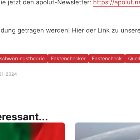
ie jetzt den apolut-Newsletter:
https://apolut.n
eidung getragen werden! Hier der Link zu unse
rschwörungstheorie
Faktenchecker
Faktencheck
Quel
21, 2024
ressant...