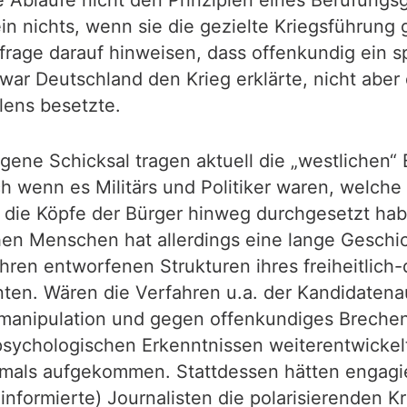
in nichts, wenn sie die gezielte Kriegsführung 
rage darauf hinweisen, dass offenkundig ein sp
war Deutschland den Krieg erklärte, nicht abe
lens besetzte.
gene Schicksal tragen aktuell die „westlichen“ 
 wenn es Militärs und Politiker waren, welche
er die Köpfe der Bürger hinweg durchgesetzt h
hen Menschen hat allerdings eine lange Geschic
ren entworfenen Strukturen ihres freiheitlich
nnten. Wären die Verfahren u.a. der Kandidaten
manipulation und gegen offenkundiges Brechen
sychologischen Erkenntnissen weiterentwickelt
emals aufgekommen. Stattdessen hätten engagi
nformierte) Journalisten die polarisierenden Kr