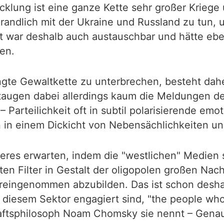
icklung ist eine ganze Kette sehr großer Kriege
ndlich mit der Ukraine und Russland zu tun, 
 war deshalb auch austauschbar und hätte eb
en.
ngte Gewaltkette zu unterbrechen, besteht dah
e taugen dabei allerdings kaum die Meldungen 
 – Parteilichkeit oft in subtil polarisierende e
n in einem Dickicht von Nebensächlichkeiten un
deres erwarten, indem die "westlichen" Medien 
ten Filter in Gestalt der oligopolen großen Nac
voreingenommen abzubilden. Das ist schon desha
 in diesem Sektor engagiert sind, "the people w
haftsphilosoph Noam Chomsky sie nennt – Genaue