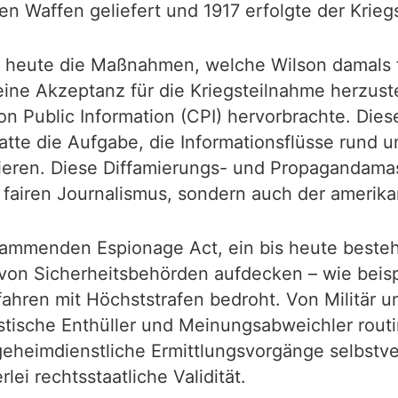
 Waffen geliefert und 1917 erfolgte der Kriegse
s heute die Maßnahmen, welche Wilson damals f
ine Akzeptanz für die Kriegsteilnahme herzuste
n Public Information (CPI) hervorbrachte. Di
te die Aufgabe, die Informationsflüsse rund u
ieren. Diese Diffamierungs- und Propagandamas
fairen Journalismus, sondern auch der amerika
stammenden Espionage Act, ein bis heute besteh
von Sicherheitsbehörden aufdecken – wie bei
rfahren mit Höchststrafen bedroht. Von Militär 
stische Enthüller und Meinungsabweichler rout
geheimdienstliche Ermittlungsvorgänge selbstve
ei rechtsstaatliche Validität.