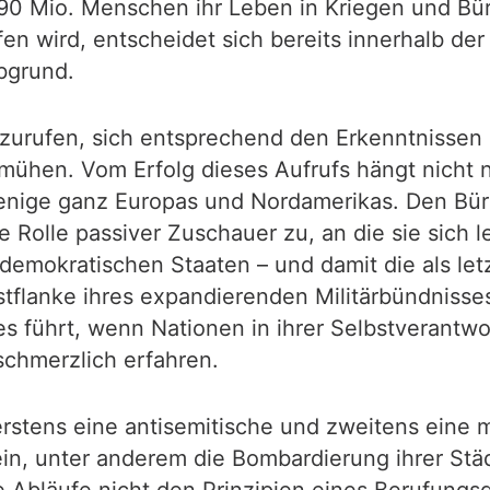
0 Mio. Menschen ihr Leben in Kriegen und Bürg
fen wird, entscheidet sich bereits innerhalb 
bgrund.
fzurufen, sich entsprechend den Erkenntnissen
hen. Vom Erfolg dieses Aufrufs hängt nicht nu
jenige ganz Europas und Nordamerikas. Den Bür
 Rolle passiver Zuschauer zu, an die sie sich
 demokratischen Staaten – und damit die als let
Ostflanke ihres expandierenden Militärbündniss
 es führt, wenn Nationen in ihrer Selbstverant
schmerzlich erfahren.
erstens eine antisemitische und zweitens eine mi
, unter anderem die Bombardierung ihrer Städt
 Abläufe nicht den Prinzipien eines Berufungsg