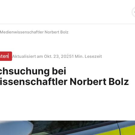
Medienwissenschaftler Norbert Bolz
hten
Aktualisiert am
Okt. 23, 2025
1 Min. Lesezeit
chsuchung bei
ssenschaftler Norbert Bolz