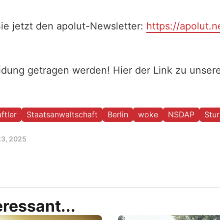
ie jetzt den apolut-Newsletter:
https://apolut.n
eidung getragen werden! Hier der Link zu unse
ftler
Staatsanwaltschaft
Berlin
woke
NSDAP
Stur
23, 2025
ressant...