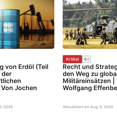
Artikel
 von Erdöl (Teil
Recht und Strate
t der
den Weg zu globa
tlichen
Militäreinsätzen |
| Von Jochen
Wolfgang Effenbe
6, 2026
Aktualisiert am
Aug. 6, 2026