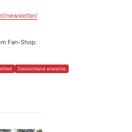
et/newsletter/
rem Fan-Shop:
mlied
Deutschland erwache