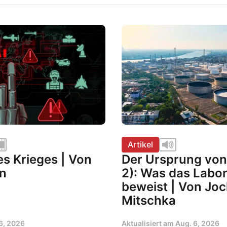
Artikel
es Krieges | Von
Der Ursprung von 
n
2): Was das Labor
beweist | Von Jo
Mitschka
6, 2026
Aktualisiert am
Aug. 6, 2026