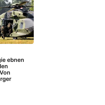
gie ebnen
len
 Von
rger