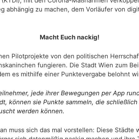
mm (KTDI), mit den Corona-Maßnahmen verkoppe
eg abhängig zu machen, dem Vorläufer von digi
Macht Euch nackig!
hen Pilotprojekte von den politischen Herrscha
uchskaninchen fungieren. Die Stadt Wien zum Bei
em es mithilfe einer Punktevergabe belohnt wir
 Teilnehmer, jede ihrer Bewegungen per App rund
adt, können sie Punkte sammeln, die schließlic
tauscht werden können.
an muss sich das mal vorstellen: Diese Städte 
ürger sich datenmäßig nackig machen und ihre 