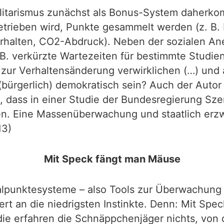
talitarismus zunächst als Bonus-System daherko
trieben wird, Punkte gesammelt werden (z. B. E
rhalten, CO2-Abdruck). Neben der sozialen An
B. verkürzte Wartezeiten für bestimmte Studien
e zur Verhaltensänderung verwirklichen (…) und
 (bürgerlich) demokratisch sein? Auch der Auto
ig, dass in einer Studie der Bundesregierung Sz
ben. Eine Massenüberwachung und staatlich er
13)
Mit Speck fängt man Mäuse
lpunktesysteme – also Tools zur Überwachung 
t an die niedrigsten Instinkte. Denn: Mit Spe
e erfahren die Schnäppchenjäger nichts, von d