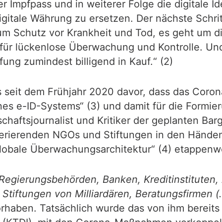
 Impfpass und in weiterer Folge die digitale Ide
gitale Währung zu ersetzen. Der nächste Schri
m Schutz vor Krankheit und Tod, es geht um digit
r lückenlose Überwachung und Kontrolle. Un
ung zumindest billigend in Kauf.“ (2)
 seit dem Frühjahr 2020 davor, dass das Coron
ines e-ID-Systems“ (3) und damit für die Formi
schaftsjournalist und Kritiker der geplanten Ba
perierenden NGOs und Stiftungen in den Händen
„globale Überwachungsarchitektur“ (4) etappenw
 Regierungsbehörden, Banken, Kreditinstituten,
tiftungen von Milliardären, Beratungsfirmen (…
orhaben. Tatsächlich wurde das von ihm bereits