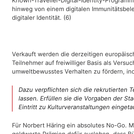
Known-Traveller-Digital-Identity-Progra
hinweg von einem digitalen Immunitätsbel
digitaler Identität. (6)
Verkauft werden die derzeitigen europäisc
Teilnehmer auf freiwilliger Basis als Vers
umweltbewusstes Verhalten zu fördern, ind
Dazu verpflichten sich die rekrutierten
lassen. Erfüllen sie die Vorgaben der St
Eintritt zu Kulturveranstaltungen einge
Für Norbert Häring ein absolutes No-Go. M
geldwerte Prämien dafür ausloben, dass B