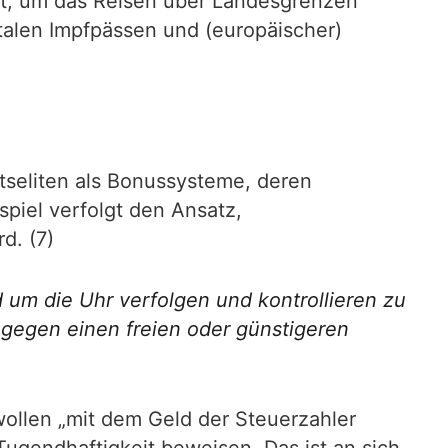
lt, um das Reisen über Landesgrenzen
talen Impfpässen und (europäischer)
ftseliten als Bonussysteme, deren
spiel verfolgt den Ansatz,
d. (7)
 um die Uhr verfolgen und kontrollieren zu
h gegen einen freien oder günstigeren
wollen „mit dem Geld der Steuerzahler
Tugendhaftigkeit beweisen. Das ist an sich