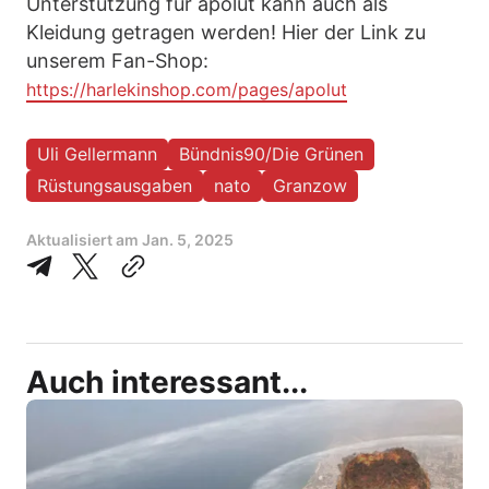
Unterstützung für apolut kann auch als
Kleidung getragen werden! Hier der Link zu
unserem Fan-Shop:
https://harlekinshop.com/pages/apolut
Uli Gellermann
Bündnis90/Die Grünen
Rüstungsausgaben
nato
Granzow
Aktualisiert am
Jan. 5, 2025
Auch interessant...