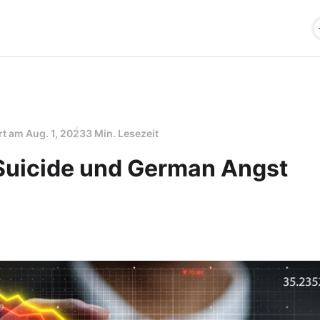
ert am
Aug. 1, 2023
3 Min. Lesezeit
uicide und German Angst