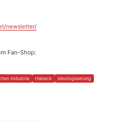
et/newsletter/
rem Fan-Shop:
hen Industrie
Habeck
Ideologisierung