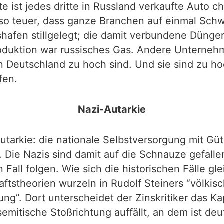
e ist jedes dritte in Russland verkaufte Auto c
n so teuer, dass ganze Branchen auf einmal Sc
hafen stillgelegt; die damit verbundene Dünger
oduktion war russisches Gas. Andere Unterneh
in Deutschland zu hoch sind. Und sie sind zu hoc
fen.
Nazi-Autarkie
 Autarkie: die nationale Selbstversorgung mit Gü
 Die Nazis sind damit auf die Schnauze gefall
n Fall folgen. Wie sich die historischen Fälle g
tstheorien wurzeln in Rudolf Steiners “völkisch
ng”. Dort unterscheidet der Zinskritiker das Ka
tisemitische Stoßrichtung auffällt, an dem ist 