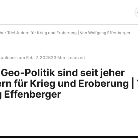
jeher Triebfedern für Krieg und Eroberung | Von Wolfgang Effenberger
tualisiert am
Feb. 7, 2025
23 Min. Lesezeit
Geo-Politik sind seit jeher
rn für Krieg und Eroberung |
 Effenberger