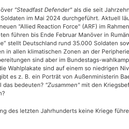
növer
"Steadfast Defender"
als die seit Jahrzeh
Soldaten im Mai 2024 durchgeführt. Aktuell läu
er neuen "Allied Reaction Force" (ARF) im Rahme
n führen bis Ende Februar Manöver in Rumänie
e“ stellt Deutschland rund 35.000 Soldaten so
en in allen klimatischen Zonen an der Peripher
bereitungen sind aber im Bundestags-wahlkamp
e Wahlplakate sind auf einem so niedrigen Nive
gibt es z. B. ein Porträt von Außenministerin B
ll das bedeuten?
"Zusammen"
mit den Kriegsbe
n?
ng des letzten Jahrhunderts keine Kriege führe