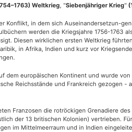
754–1763) Weltkrieg
, "
Siebenjähriger Krieg
"
(
er Konflikt, in dem sich Auseinandersetzun-gen
ulbüchern werden die Kriegsjahre 1756-1763 als
gt. Diesen wirklichen ersten Weltkrieg führten
ribik, in Afrika, Indien und kurz vor Kriegsend
angen.
uf dem europäischen Kontinent und wurde von 
sche Reichsstände und Frankreich gezogen - al
deten Franzosen die rotröckigen Grenadiere de
ich der 13 britischen Kolonien) vertrieben. Fü
en im Mittelmeerraum und in Indien eingeleitet