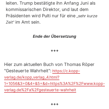
leiten. Trump bestätigte ihn Anfang Juni als
kommissarischen Direktor, und laut dem
Präsidenten wird Pulti nur für eine
„sehr kurze
im Amt sein.
Zeit“
Ende der Übersetzung
+++
Hier zum aktuellen Buch von Thomas Röper
"Gesteuerte Wahrheit":
https://c.kopp-
verlag.de/kopp,verlag_4.html?
1=1056&3=0&4=&5=&d=https%3A%2F%2Fwww.kopp-
verlag.de%2Fa%2Fgesteuerte-wahrheit
+++