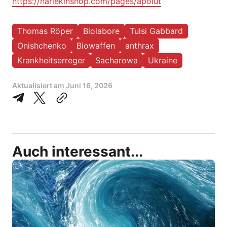
https://harlekinshop.com/pages/apolut
Thomas Röper
Biolabore
Tulsi Gabbard
Onishchenko
Biowaffen
anthrax
Krankheitserreger
Sacharowa
Ukraine
Aktualisiert am
Juni 16, 2026
Auch interessant...