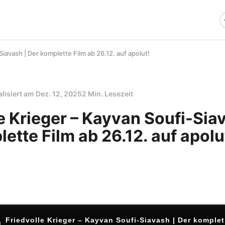
Siavash | Der komplette Film ab 26.12. auf apolut!
alisiert am
Dez. 12, 2025
2 Min. Lesezeit
e Krieger – Kayvan Soufi-Sia
ette Film ab 26.12. auf apolu