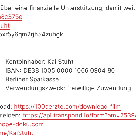
über eine finanzielle Unterstützung, damit weit
ea8c375e
tuht
h5xr5y6qm2rjh54zuhgk
Kontoinhaber: Kai Stuht
IBAN: DE38 1005 0000 1066 0904 80
Berliner Sparkasse
Verwendungszweck: freiwillige Zuwendung
load:
https://100aerzte.com/download-film
melden:
https://api.transpond.io/form?am=253
/hope-doku.com
.me/KaiStuht