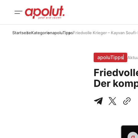
Startseite
Kategorien
apoluTipps
Friedvolle Krieger – Kayvan Soufi-
apoluTipps
Aktu
Friedvoll
Der kompl