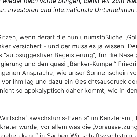
 wieder nach vorne bringen, damit wir zum Wac
. Investoren und internationale Unternehmen s
Sitzen, wenn derart die nun unumstößliche „Go
ker versichert - und der muss es ja wissen. De
"autosuggestiver Begeisterung“, für die Nase 
egierung und den quasi „Bänker-Kumpel“ Friedri
gangenen Ansprache, wie unser Sonnenschein v
 vor ihm lag und dazu ein Gesichtsausdruck der
 nicht so apokalyptisch daher kommt, wie in de
Wirtschaftswachstums-Events“ im Kanzleramt, 
nkreter wurde, vor allem was die „Voraussetzun
 abgehen kann“ in Sachen Wirtschaftswachstum 