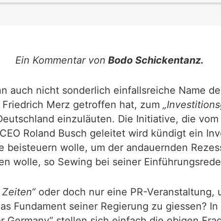
Ein Kommentar von
Bodo Schickentanz.
n auch nicht sonderlich einfallsreiche Name der
t Friedrich Merz getroffen hat, zum
„Investitions
Deutschland einzuläuten. Die Initiative, die v
EO Roland Busch geleitet wird kündigt ein Inv
ite beisteuern wolle, um der andauernden Reze
 wolle, so Sewing bei seiner Einführungsrede
 Zeiten“
oder doch nur eine PR-Veranstaltung, 
das Fundament seiner Regierung zu giessen? In
for Germany“ stellen sich einfach die obigen Fr