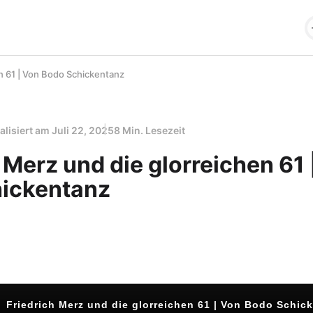
en 61 | Von Bodo Schickentanz
alisiert am
Juli 22, 2025
8 Min. Lesezeit
 Merz und die glorreichen 61 
ickentanz