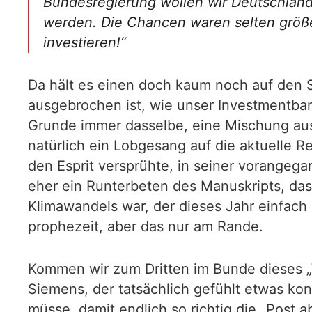
Bundesregierung wollen wir Deutschland
werden. Die Chancen waren selten größer
investieren!“
Da hält es einen doch kaum noch auf den 
ausgebrochen ist, wie unser Investmentban
Grunde immer dasselbe, eine Mischung aus 
natürlich ein Lobgesang auf die aktuelle R
den Esprit versprühte, in seiner vorange
eher ein Runterbeten des Manuskripts, das
Klimawandels war, der dieses Jahr einfach
prophezeit, aber das nur am Rande.
Kommen wir zum Dritten im Bunde dieses „
Siemens, der tatsächlich gefühlt etwas ko
müsse, damit endlich so richtig die „Post