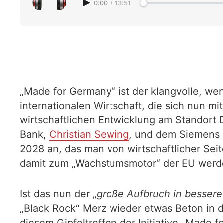
0:00
/
13:51
„Made for Germany“ ist der klangvolle, wen
internationalen Wirtschaft, die sich nun mi
wirtschaftlichen Entwicklung am Standort 
Bank,
Christian Sewing
, und dem Siemens C
2028 an, das man von wirtschaftlicher Se
damit zum „Wachstumsmotor“ der EU werden
Ist das nun der „
große Aufbruch in bessere
„Black Rock“ Merz wieder etwas Beton in 
diesem Gipfeltreffen der Initiative „Made 