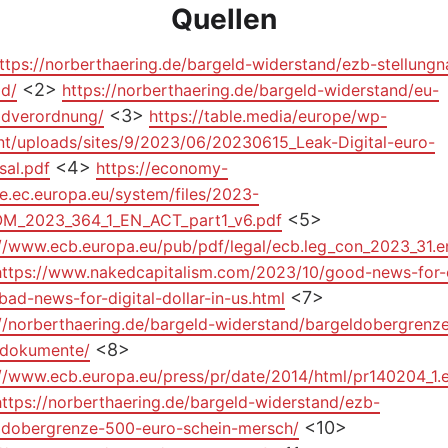
Quellen
ttps://norberthaering.de/bargeld-widerstand/ezb-stellung
<2>
ld/
https://norberthaering.de/bargeld-widerstand/eu-
<3>
ldverordnung/
https://table.media/europe/wp-
nt/uploads/sites/9/2023/06/20230615_Leak-Digital-euro-
<4>
sal.pdf
https://economy-
e.ec.europa.eu/system/files/2023-
<5>
M_2023_364_1_EN_ACT_part1_v6.pdf
://www.ecb.europa.eu/pub/pdf/legal/ecb.leg_con_2023_31.e
https://www.nakedcapitalism.com/2023/10/good-news-for-
<7>
bad-news-for-digital-dollar-in-us.html
://norberthaering.de/bargeld-widerstand/bargeldobergrenz
<8>
vdokumente/
://www.ecb.europa.eu/press/pr/date/2014/html/pr140204_1.e
https://norberthaering.de/bargeld-widerstand/ezb-
<10>
ldobergrenze-500-euro-schein-mersch/