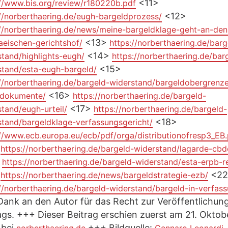
<11>
://www.bis.org/review/r180220b.pdf
<12>
://norberthaering.de/eugh-bargeldprozess/
://norberthaering.de/news/meine-bargeldklage-geht-an-den
<13>
aeischen-gerichtshof/
https://norberthaering.de/barg
<14>
tand/highlights-eugh/
https://norberthaering.de/bar
<15>
stand/esta-eugh-bargeld/
://norberthaering.de/bargeld-widerstand/bargeldobergrenz
<16>
vdokumente/
https://norberthaering.de/bargeld-
<17>
tand/eugh-urteil/
https://norberthaering.de/bargeld-
<18>
stand/bargeldklage-verfassungsgericht/
://www.ecb.europa.eu/ecb/pdf/orga/distributionofresp3_EB.
>
https://norberthaering.de/bargeld-widerstand/lagarde-cbd
>
https://norberthaering.de/bargeld-widerstand/esta-erpb-r
>
<22
https://norberthaering.de/news/bargeldstrategie-ezb/
//norberthaering.de/bargeld-widerstand/bargeld-in-verfas
ank an den Autor für das Recht zur Veröffentlichun
ags. +++ Dieser Beitrag erschien zuerst am 21. Oktob
 bei
+++ Bildquelle: