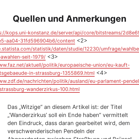
Quellen und Anmerkungen
s://kops.uni-konstanz.de/server/api/core/bitstreams/2d8e6
<2>
5-aa04-31fd596904b6/content
e.statista.com/statistik/daten/studie/12230/umfrage/wahlbe
<3>
pawahlen-seit-1979/
ww.faz.net/aktuell/politik/europaeische-union/eu-kauft-
<4>
tsgebaeude-in-strassburg-1355869.html
ww.zdf.de/nachrichten/politik/ausland/eu-parlament-pendeln
-strassburg-wanderzirkus-100.html
Das „Witzige“ an diesem Artikel ist: der Titel
„‘Wanderzirkus’ soll ein Ende haben“ vermittelt
den Eindruck, dass daran gearbeitet wird, dem
verschwenderischen Pendeln der