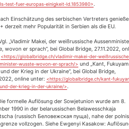
.
als-test-fuer-europas-einigkeit-ld.1853980>
ach Einschätzung des serbischen Vertreters genieße
 derzeit mehr Popularität in Serbien als die EU.
gl. „Vladimir Makei, der weißrussische Aussenministe
, wovon er sprach“, bei Global Bridge, 27.11.2022, on
:
<https://globalbridge.ch/vladimir-makei-der-weißrussische
und „Kant, Fukuyam
minister-wusste-wovon-er-sprach/>
und der Krieg in der Ukraine“, bei Global Bridge,
2022, online unter:
<https://globalbridge.ch/kant-fukuya
.
und-der-krieg-in-der-ukraine/>
ie formelle Auflösung der Sowjetunion wurde am 8.
ber 1990 in der belarussischen Belawesschkaja
tscha (russisch Беловежская пуща), nahe der polni
sgrenze vollzogen. Siehe Ewgenyi Kasakow: Auflösun