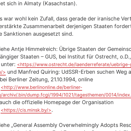
et sich in Almaty (Kasachstan).
 war wohl kein Zufall, dass gerade der iranische Vert
erstärkte Zusammenarbeit derjenigen Staaten forder
e Sanktionen ausgesetzt sind.
iehe Antje Himmelreich: Übrige Staaten der Gemeins
ngiger Staaten – GUS, bei Institut für Ostrecht, o.D.,
 unter:
<https://www.ostrecht.de/laenderreferate/uebrige-
und Manfred Quiring: UdSSR-Erben suchen Weg a
n/>
 bei Berliner Zeitung, 21.10.1994, online
:
<http://www.berlinonline.de/berliner-
g/archiv/.bin/dump.fcgi/1994/1021/tagesthemen/0014/index
auch die offizielle Homepage der Organisation
:
.
<https://cis.minsk.by/>
iehe „General Assembly Overwhelmingly Adopts Reso