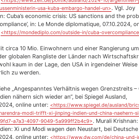
<https://www.zeit.de/politik/ausland/2024-10/argentinien-j
. Vgl. Joy
aussenministerin-usa-kuba-embargo-handel-un>
: Cuba’s economic crisis: US sanctions and the prob
ompliance’, in: Le Monde diplomatique, 07.10.2024, on
:
<https://mondediplo.com/outside-in/cuba-overcomplianc
t circa 10 Mio. Einwohnern und einer Rangierung um
der globalen Rangliste der Länder nach Wirtschaftskra
ohl kaum in der Lage, den USA in irgendeiner Weise
lich zu werden.
iehe „Angespanntes Verhältnis wegen Grenzstreits –
dien nähern sich wieder an“, bei Spiegel Ausland,
2024, online unter:
<https://www.spiegel.de/ausland/bric
narendra-modi-trifft-xi-jinping-indien-und-china-naehern-s
. Murali Krishnan
09fd7-a7a3-4097-9049-5a999ff2b4c9>
dien: Xi und Modi wagen den Neustart, bei Deutsche 
2024, online unter:
<https://www.dw.com/de/china-und-i