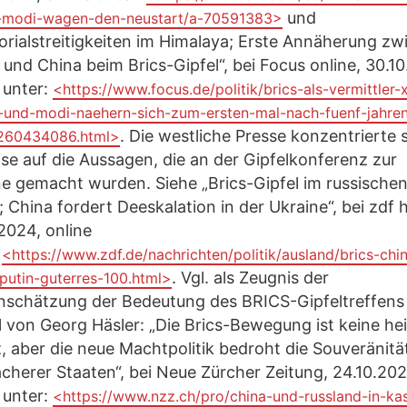
und
-modi-wagen-den-neustart/a-70591383>
torialstreitigkeiten im Himalaya; Erste Annäherung z
 und China beim Brics-Gipfel“, bei Focus online, 30.1
 unter:
<https://www.focus.de/politik/brics-als-vermittler-x
g-und-modi-naehern-sich-zum-ersten-mal-nach-fuenf-jahre
. Die westliche Presse konzentrierte 
260434086.html>
ise auf die Aussagen, die an der Gipfelkonferenz zur
e gemacht wurden. Siehe „Brics-Gipfel im russische
 China fordert Deeskalation in der Ukraine“, bei zdf 
2024, online
:
<https://www.zdf.de/nachrichten/politik/ausland/brics-chi
. Vgl. als Zeugnis der
-putin-guterres-100.html>
inschätzung der Bedeutung des BRICS-Gipfeltreffens
l von Georg Häsler: „Die Brics-Bewegung ist keine hei
z, aber die neue Machtpolitik bedroht die Souveränitä
herer Staaten“, bei Neue Zürcher Zeitung, 24.10.202
 unter:
<https://www.nzz.ch/pro/china-und-russland-in-ka