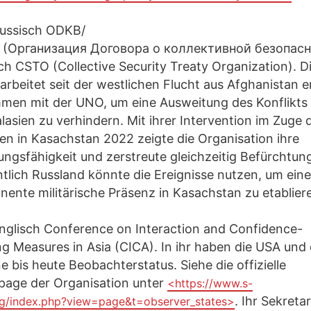
ussisch ODKB/
(Организация Договора о коллективной безопасн
ch CSTO (Collective Security Treaty Organization). D
rbeitet seit der westlichen Flucht aus Afghanistan 
men mit der UNO, um eine Ausweitung des Konflikts
lasien zu verhindern. Mit ihrer Intervention im Zuge 
n in Kasachstan 2022 zeigte die Organisation ihre
ngsfähigkeit und zerstreute gleichzeitig Befürchtun
lich Russland könnte die Ereignisse nutzen, um eine
ente militärische Präsenz in Kasachstan zu etablier
nglisch Conference on Interaction and Confidence-
ng Measures in Asia (CICA). In ihr haben die USA und 
e bis heute Beobachterstatus. Siehe die offizielle
age der Organisation unter
<https://www.s-
. Ihr Sekretar
rg/index.php?view=page&t=observer_states>