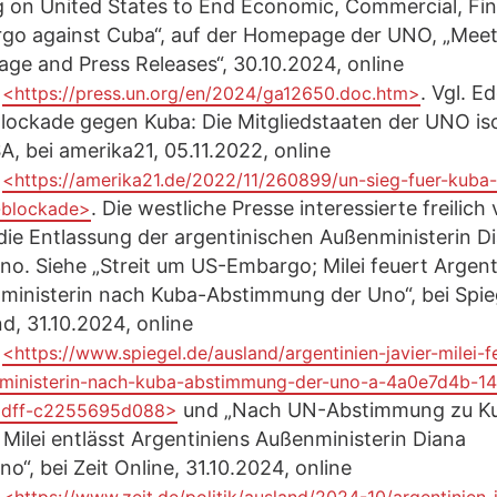
g on United States to End Economic, Commercial, Fin
go against Cuba“, auf der Homepage der UNO, „Meet
ge and Press Releases“, 30.10.2024, online
:
. Vgl. E
<https://press.un.org/en/2024/ga12650.doc.htm>
Blockade gegen Kuba: Die Mitgliedstaaten der UNO iso
A, bei amerika21, 05.11.2022, online
:
<https://amerika21.de/2022/11/260899/un-sieg-fuer-kuba
. Die westliche Presse interessierte freilich v
-blockade>
ie Entlassung der argentinischen Außenministerin D
o. Siehe „Streit um US-Embargo; Milei feuert Argent
ministerin nach Kuba-Abstimmung der Uno“, bei Spie
d, 31.10.2024, online
:
<https://www.spiegel.de/ausland/argentinien-javier-milei-f
ministerin-nach-kuba-abstimmung-der-uno-a-4a0e7d4b-1
und „Nach UN-Abstimmung zu Ku
adff-c2255695d088>
 Milei entlässt Argentiniens Außenministerin Diana
o“, bei Zeit Online, 31.10.2024, online
: