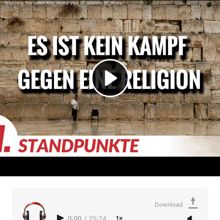
Download
0:00
/
25:24
1×