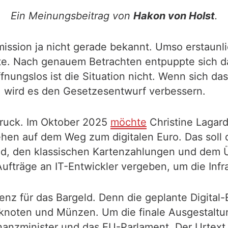
Ein Meinungsbeitrag von
Hakon von Holst
.
mission ja nicht gerade bekannt. Umso erstaunl
e. Nach genauem Betrachten entpuppte sich das
offnungslos ist die Situation nicht. Wenn sich 
, wird es den Gesetzesentwurf verbessern.
Druck. Im Oktober 2025
möchte
Christine Lagard
hen auf dem Weg zum digitalen Euro. Das soll d
geld, den klassischen Kartenzahlungen und dem
fträge an IT-Entwickler vergeben, um die Infra
nz für das Bargeld. Denn die geplante Digital-
noten und Münzen. Um die finale Ausgestaltu
nanzminister und das EU-Parlament. Der Urtext