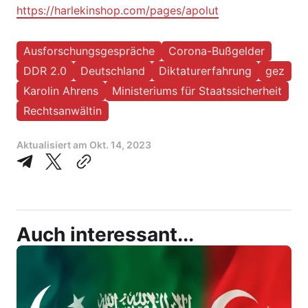
https://harlekinshop.com/pages/apolut
Ausforschungsgespräche
Corona-Bußgelder
DDR 2.0
Deutschland
Diktaturerfahrung
gez
Karolin Ahrens
Ministeriums für Staatssicherheit
Rechtsanwältin
Aktualisiert am
Okt. 14, 2023
Auch interessant...