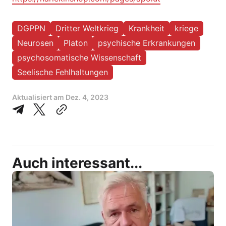
DGPPN
Dritter Weltkrieg
Krankheit
kriege
Neurosen
Platon
psychische Erkrankungen
psychosomatische Wissenschaft
Seelische Fehlhaltungen
Aktualisiert am
Dez. 4, 2023
Auch interessant...