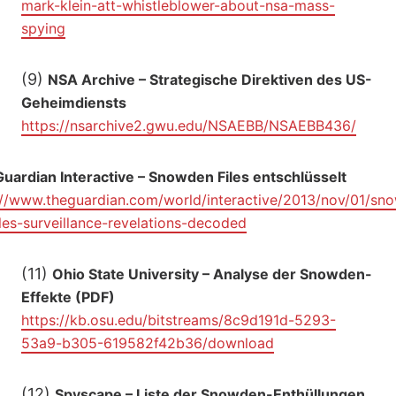
mark-klein-att-whistleblower-about-nsa-mass-
spying
(9)
NSA Archive – Strategische Direktiven des US-
Geheimdiensts
https://nsarchive2.gwu.edu/NSAEBB/NSAEBB436/
Guardian Interactive – Snowden Files entschlüsselt
://www.theguardian.com/world/interactive/2013/nov/01/sn
iles-surveillance-revelations-decoded
(11)
Ohio State University – Analyse der Snowden-
Effekte (PDF)
https://kb.osu.edu/bitstreams/8c9d191d-5293-
53a9-b305-619582f42b36/download
(12)
Spyscape – Liste der Snowden-Enthüllungen