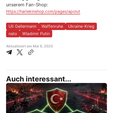
unserem Fan-Shop:
https://harlekinshop.com/pages/apolut
Uli Gellermann
Waffenruhe
Ukraine-Krieg
nato
Wladimir Putin
Aktualisiert am
Mai 9, 2025
Auch interessant...