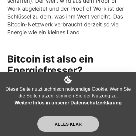
schaffen). Der Wert wird aus dem Proof of
Work abgeleitet und der Proof of Work ist der
Schlüssel zu dem, was ihm Wert verleiht. Das
Bitcoin-Netzwerk verbraucht derzeit so viel
Energie wie ein kleines Land.
Bitcoin ist also ein
Energiefresser?
Nicht mehr als andere zivilisatorische
Diese Seite nutzt technisch notwendige Cookie. Wenn Sie
Errungenschaften. Es heißt, je weiter eine
die Seite nutzen, stimmen Sie der Nutzung zu.
Zivilisation fortgeschritten ist, je mehr Energie
Weitere Infos in unserer Datenschutzerklärung
verbraucht sie auch. Wir könnten genau so gut
auch sagen, wir entwickeln uns zurück und
hören auf, Waschmaschinen zu nutzen, da
ALLES KLAR
deren Energieverbrauch auch enorm hoch ist.