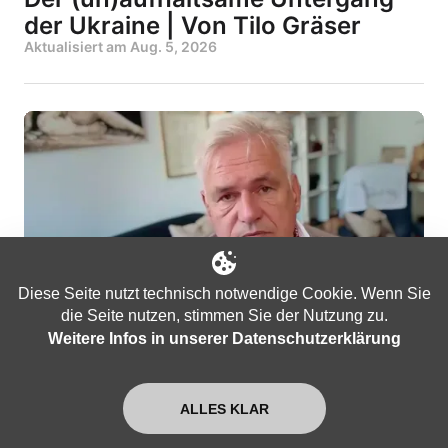
der Ukraine | Von Tilo Gräser
Aktualisiert am
Aug. 5, 2026
Diese Seite nutzt technisch notwendige Cookie. Wenn Sie
die Seite nutzen, stimmen Sie der Nutzung zu.
Weitere Infos in unserer Datenschutzerklärung
Im Gespräch
Im Gespräch: Kay-Achim
ALLES KLAR
Schönbach | Eskalation im