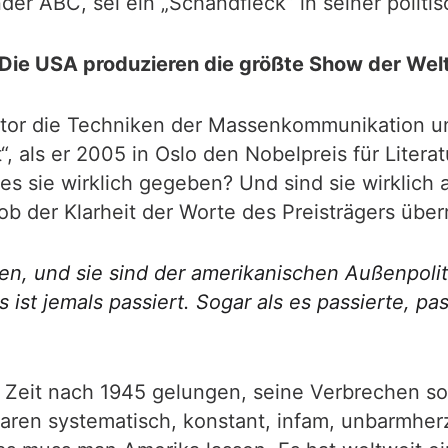
 ABC, sei ein „Schandfleck“ in seiner politisc
Die USA produzieren die größte Show der Wel
rautor die Techniken der Massenkommunikation 
, als er 2005 in Oslo den Nobelpreis für Literat
 sie wirklich gegeben? Und sind sie wirklich a
b der Klarheit der Worte des Preisträgers überra
eben, und sie sind der amerikanischen Außenpol
ts ist jemals passiert. Sogar als es passierte, pa
r Zeit nach 1945 gelungen, seine Verbrechen s
waren systematisch, konstant, infam, unbarmhe