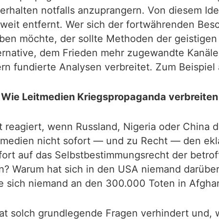
erhalten notfalls anzuprangern. Von diesem Idea
 weit entfernt. Wer sich der fortwährenden Be
en möchte, der sollte Methoden der geistigen 
lternative, dem Frieden mehr zugewandte Kanäle
ern fundierte Analysen verbreitet. Zum Beispie
Wie Leitmedien Kriegspropaganda verbreiten
 reagiert, wenn Russland, Nigeria oder China d
eitmedien nicht sofort — und zu Recht — den e
ofort auf das Selbstbestimmungsrecht der betro
n? Warum hat sich in den USA niemand darüber a
te sich niemand an den 300.000 Toten in Afgha
at solch grundlegende Fragen verhindert und, w