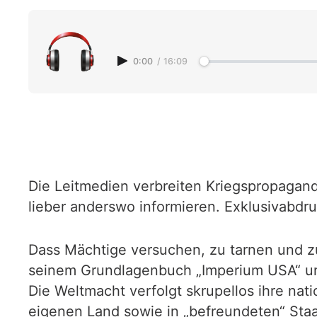
0:00
/
16:09
Die Leitmedien verbreiten Kriegspropagan
lieber anderswo informieren. Exklusivabdr
Dass Mächtige versuchen, zu tarnen und zu
seinem Grundlagenbuch „Imperium USA“ un
Die Weltmacht verfolgt skrupellos ihre na
eigenen Land sowie in „befreundeten“ Staa