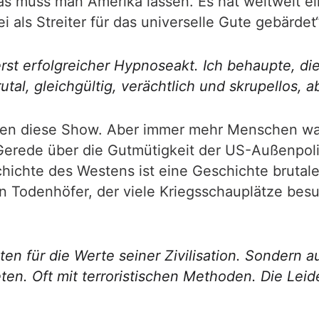
Das muss man Amerika lassen. Es hat weltweit e
als Streiter für das universelle Gute gebärdet“,
erst erfolgreicher Hypnoseakt. Ich behaupte, di
tal, gleichgültig, verächtlich und skrupellos, 
en diese Show. Aber immer mehr Menschen wach
Gerede über die Gutmütigkeit der US-Außenpoli
hichte des Westens ist eine Geschichte brutale
n Todenhöfer, der viele Kriegsschauplätze besu
n für die Werte seiner Zivilisation. Sondern au
n. Oft mit terroristischen Methoden. Die Leid