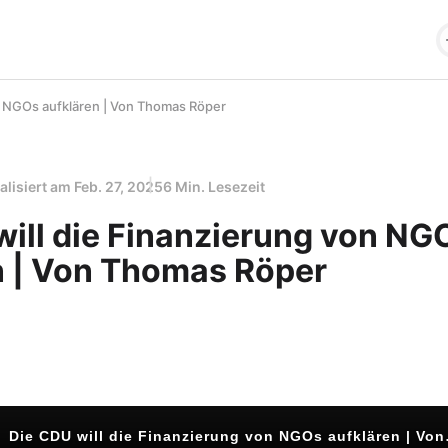
n NGOs aufklären | Von Thomas Röper
alisiert am
Feb. 27, 2025
6 Min. Lesezeit
will die Finanzierung von NG
n | Von Thomas Röper