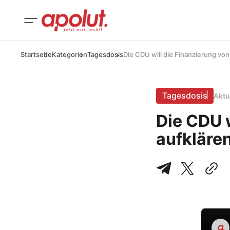
Startseite
Kategorien
Tagesdosis
Die CDU will die Finanzierung vo
Tagesdosis
Aktu
Die CDU 
aufkläre