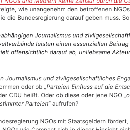
auf NGOs und Medien! Keine Zensur durch die C
 zeigte, wie unangenehm den betroffenen NGOs 
ie die Bundesregierung darauf geben muss. So 
 unabhängigen Journalismus und zivilgesellschaf
tverbände leisten einen essenziellen Beitrag z
, zielt offensichtlich darauf ab, unliebsame Ak
en Journalismus und zivilgesellschaftliches En
ekommen oder ob
„Parteien Einfluss auf die Ents
der CDU heißt. Oder ob diese oder jene NGO
„o
stimmter Parteien“
aufrufen?
desregierung NGOs mit Staatsgeldern fördert, d
 NGOs wie Campact sich in dieser Hinsicht nich