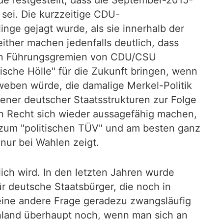
e festgestellt, dass die September-2015-
ei. Die kurzzeitige CDU-
inge gejagt wurde, als sie innerhalb der
ther machen jedenfalls deutlich, dass
den Führungsgremien von CDU/CSU
ische Hölle" für die Zukunft bringen, wenn
eben würde, die damalige Merkel-Politik
ner deutscher Staatsstrukturen zur Folge
 Recht sich wieder aussagefähig machen,
n zum "politischen TÜV" und am besten ganz
nur bei Wahlen zeigt.
ich wird. In den letzten Jahren wurde
ür deutsche Staatsbürger, die noch in
 eine andere Frage geradezu zwangsläufig
hland überhaupt noch, wenn man sich an