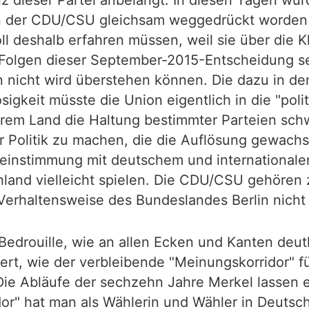
 dieser Partei anbelangt. In diesen Tagen wurd
n der CDU/CSU gleichsam weggedrückt worden s
ll deshalb erfahren müssen, weil sie über die Kl
Folgen dieser September-2015-Entscheidung sei
n nicht wird überstehen können. Die dazu in 
gkeit müsste die Union eigentlich in die "polit
rem Land die Haltung bestimmter Parteien schw
Politik zu machen, die die Auflösung gewachse
instimmung mit deutschem und internationalen
chland vielleicht spielen. Die CDU/CSU gehöre
Verhaltensweise des Bundeslandes Berlin nicht 
edrouille, wie an allen Ecken und Kanten deutl
ert, wie der verbleibende "Meinungskorridor" f
 Die Abläufe der sechzehn Jahre Merkel lassen
or" hat man als Wählerin und Wähler in Deutsc