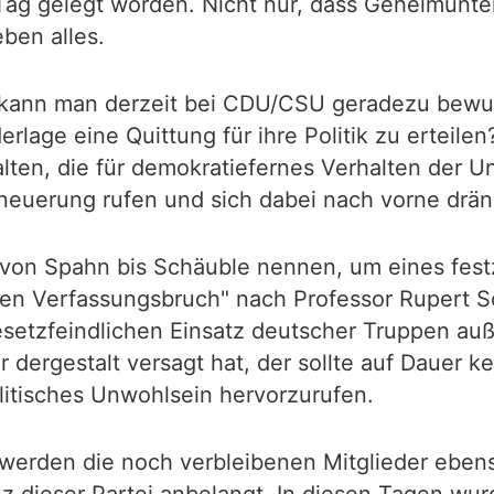
Tag gelegt worden. Nicht nur, dass Geheimunt
eben alles.
k kann man derzeit bei CDU/CSU geradezu bewu
erlage eine Quittung für ihre Politik zu erteil
alten, die für demokratiefernes Verhalten der U
rneuerung rufen und sich dabei nach vorne drä
on Spahn bis Schäuble nennen, um eines festzu
nden Verfassungsbruch" nach Professor Rupert 
etzfeindlichen Einsatz deutscher Truppen auß
dergestalt versagt hat, der sollte auf Dauer ke
itisches Unwohlsein hervorzurufen.
werden die noch verbleibenen Mitglieder eben