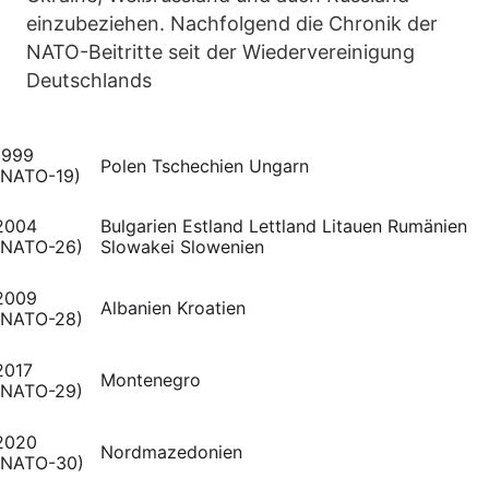
einzubeziehen. Nachfolgend die Chronik der
NATO-Beitritte seit der Wiedervereinigung
Deutschlands
1999
Polen Tschechien Ungarn
(NATO-19)
2004
Bulgarien Estland Lettland Litauen Rumänien
(NATO-26)
Slowakei Slowenien
2009
Albanien Kroatien
(NATO-28)
2017
Montenegro
(NATO-29)
2020
Nordmazedonien
(NATO-30)