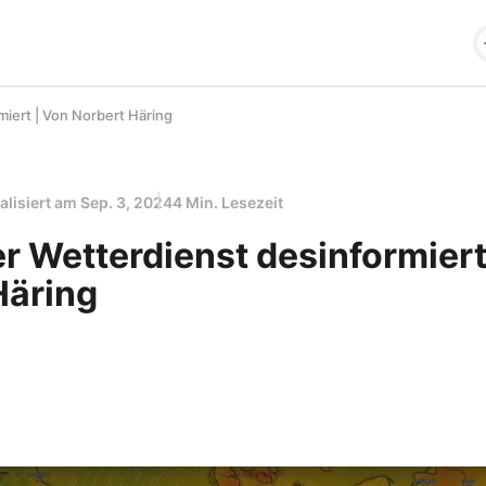
iert | Von Norbert Häring
alisiert am
Sep. 3, 2024
4 Min. Lesezeit
r Wetterdienst desinformiert
Häring