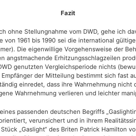
Fazit
ch ohne Stellungnahme vom DWD, gehe ich dav
 von 1961 bis 1990 sei die international gültig
mer). Die eigenwillige Vorgehensweise der Beh
ren angstmachende Erhitzungsschlagzeilen pro
DWD genutzten Vergleichsperiode nichts (bewusst
n Empfänger der Mitteilung bestimmt sich fast a
dig einredet, dass ihre Wahrnehmung nicht der
igene Wahrnehmung verlieren und leichter mani
ines passenden deutschen Begriffs „Gaslightin
orientiert, verunsichert und in ihrem Realitäts
Stück „Gaslight“ des Briten Patrick Hamilton v