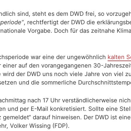
lich sind, steht es dem DWD frei, so vorzugeh
zperiode“
, rechtfertigt der DWD die erklärungsb
rnationale Vorgabe. Doch für das zeitnahe Klim
ichsperiode war eine der ungewöhnlich
kalten 
nur einer auf den vorangegangenen 30-Jahreszei
de wird der DWD uns noch viele Jahre von viel
tsetzen und die sommerliche Durchschnittstempe
chmittag nach 17 Uhr verständlicherweise nicht
n und per E-Mail konkretisiert. Sollte eine S
rz gemeldet“ darauf hinweisen. Der DWD ist ei
hr, Volker Wissing (FDP).