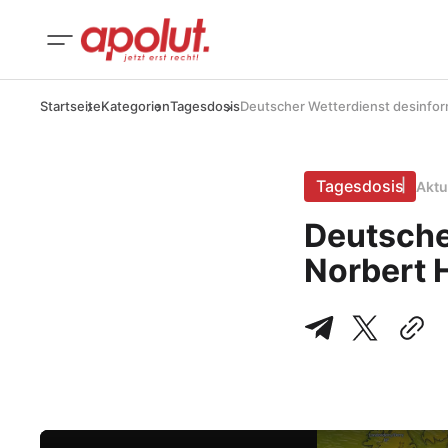
Startseite
Kategorien
Tagesdosis
Deutscher Wetterdienst desinform
Tagesdosis
Aktu
Deutsche
Norbert 