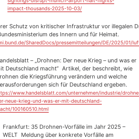
sightings-disrupt-munich-airport-halt-flights-
impact-thousands-2025-10-03/
rer Schutz von kritischer Infrastruktur vor illegalen
 Bundesministerium des Innern und für Heimat.
i.bund.de/SharedDocs/pressemitteilungen/DE/2025/01/luft
andelsblatt – „Drohnen: Der neue Krieg – und was er
it Deutschland macht“ Artikel, der beschreibt, wie
rohnen die Kriegsführung verändern und welche
erausforderungen sich für Deutschland ergeben.
ttps://www.handelsblatt.com/unternehmen/industrie/drohne
er-neue-krieg-und-was-er-mit-deutschland-
acht/100160510.html
Frankfurt: 35 Drohnen-Vorfälle im Jahr 2025 –
WELT Meldung über konkrete Vorfälle am