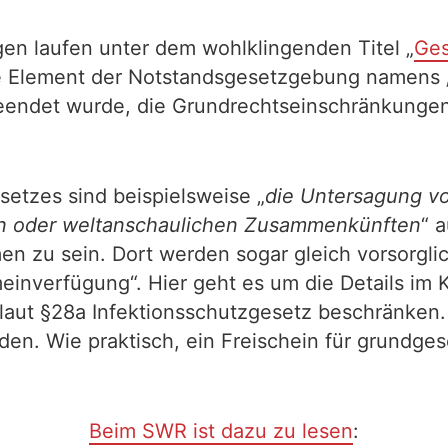
en laufen unter dem wohlklingenden Titel „
Ges
ste Element der Notstandsgesetzgebung namens 
eendet wurde, die Grundrechtseinschränkungen
setzes sind beispielsweise „
die Untersagung v
en oder weltanschaulichen Zusammenkünften
“ 
n zu sein. Dort werden sogar gleich vorsorgli
meinverfügung“. Hier geht es um die Details im 
aut §28a Infektionsschutzgesetz beschränken. 
en. Wie praktisch, ein Freischein für grundgese
Beim SWR ist dazu zu lesen
: