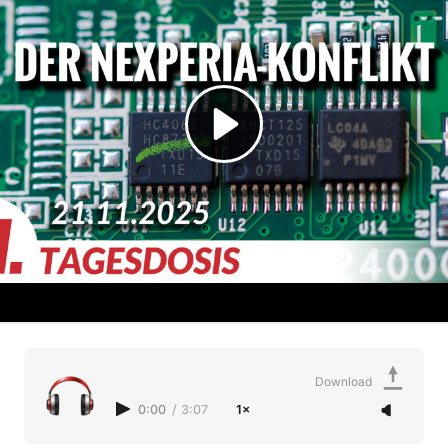
Download
0:00
/
3:07
1×