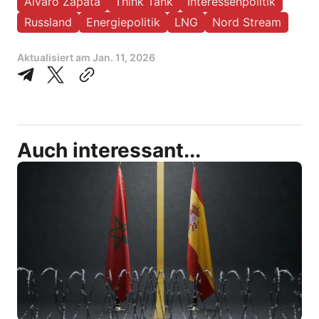
Alvaro Zapata
Think Tank
Interessenpolitik
Russland
Energiepolitik
LNG
Nord Stream
Aktualisiert am
Jan. 11, 2026
Auch interessant...