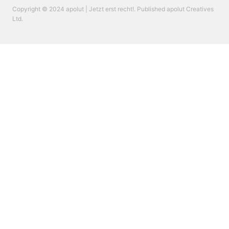
Copyright © 2024 apolut | Jetzt erst recht!. Published apolut Creatives
Ltd.