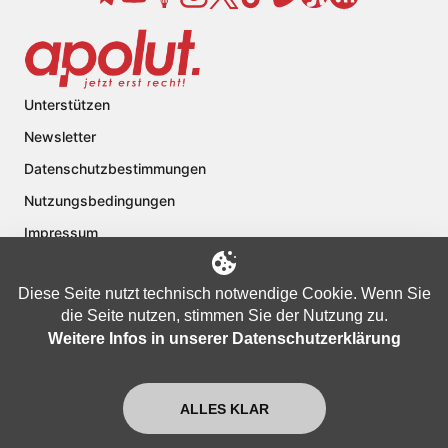
Unterstützen
Newsletter
Datenschutzbestimmungen
Nutzungsbedingungen
Impressum
FAQ
Diese Seite nutzt technisch notwendige Cookie. Wenn Sie
Kontakt
die Seite nutzen, stimmen Sie der Nutzung zu.
Über apolut
Weitere Infos in unserer Datenschutzerklärung
ALLES KLAR
Copyright © 2024 apolut | Jetzt erst recht!. Published apolut Creatives
Ltd.