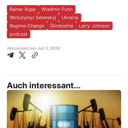
Rainer Rupp
Wladimir Putin
Wolodymyr Selenskyj
Ukraine
Regime-Change
Ölindustrie
Larry Johnson
podcast
Aktualisiert am
Juli 3, 2026
Auch interessant...