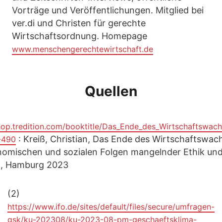
Vorträge und Veröffentlichungen. Mitglied bei
ver.di und Christen für gerechte
Wirtschaftsordnung. Homepage
www.menschengerechtewirtschaft.de
Quellen
shop.tredition.com/booktitle/Das_Ende_des_Wirtschaftswac
: Kreiß, Christian, Das Ende des Wirtschaftswac
-490
nomischen und sozialen Folgen mangelnder Ethik und
on, Hamburg 2023
(2)
https://www.ifo.de/sites/default/files/secure/umfragen-
gsk/ku-202308/ku-2023-08-pm-geschaeftsklima-