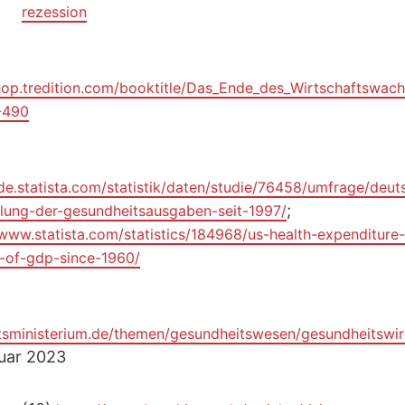
rezession
shop.tredition.com/booktitle/Das_Ende_des_Wirtschaftswac
-490
/de.statista.com/statistik/daten/studie/76458/umfrage/deut
;
lung-der-gesundheitsausgaben-seit-1997/
/www.statista.com/statistics/184968/us-health-expenditure
-of-gdp-since-1960/
sministerium.de/themen/gesundheitswesen/gesundheitswirt
nuar 2023