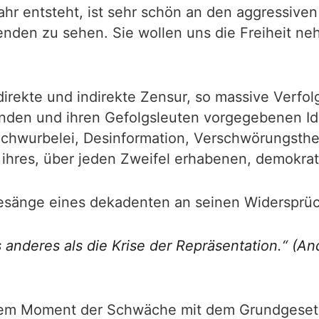
ahr entsteht, ist sehr schön an den aggressive
den zu sehen. Sie wollen uns die Freiheit neh
l direkte und indirekte Zensur, so massive Ver
enden und ihren Gefolgsleuten vorgegebenen Id
 Schwurbelei, Desinformation, Verschwörungsth
g ihres, über jeden Zweifel erhabenen, demokra
bgesänge eines dekadenten an seinen Widersprü
s anderes als die Krise der Repräsentation.“ (
nem Moment der Schwäche mit dem Grundgesetz