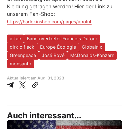
Kleidung getragen werden! Hier der Link zu
unserem Fan-Shop:
https://harlekinshop.com/pages/apolut
attac
Bauernvertreter Francois Dufour
dirk c fleck
Europe Écologie
Globalnix
Greenpeace
José Bové
McDonalds-Konzern
monsanto
Aktualisiert am
Aug. 31, 2023
Auch interessant...